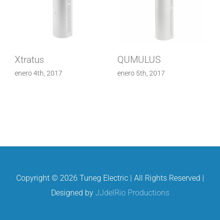
Xtratus
QUMULUS
enero 4th, 2017
enero 5th, 2017
Copyright ©
2026 Tuneg Electric | All Rights Reserved |
Designed by
JJdelRio Productions